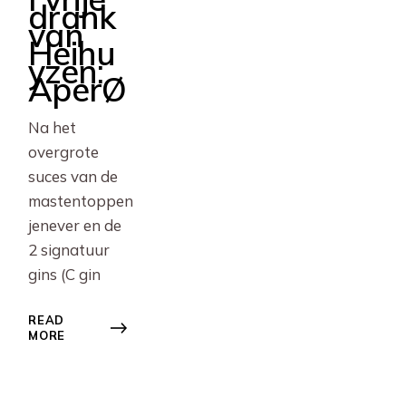
drank
van
Heihu
yzen:
AperØ
Na het
overgrote
suces van de
mastentoppen
jenever en de
2 signatuur
gins (C gin
READ
MORE