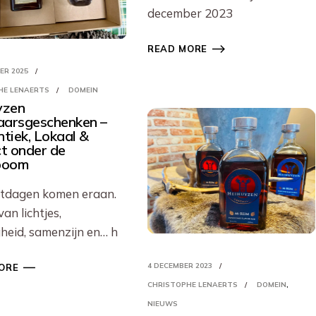
december 2023
READ MORE
ER 2025
HE LENAERTS
DOMEIN
yzen
aarsgeschenken –
tiek, Lokaal &
t onder de
boom
stdagen komen eraan.
van lichtjes,
gheid, samenzijn en… h
4 DECEMBER 2023
ORE
CHRISTOPHE LENAERTS
DOMEIN
NIEUWS