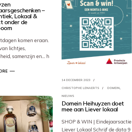
yzen
aarsgeschenken –
tiek, Lokaal &
t onder de
boom
stdagen komen eraan.
van lichtjes,
gheid, samenzijn en… h
ORE
14 DECEMBER 2023
CHRISTOPHE LENAERTS
DOMEIN
NIEUWS
Domein Heihuyzen doet
mee aan Liever lokaal
SHOP & WIN | Eindejaarsactie
Liever Lokaal Schrijf de data 9