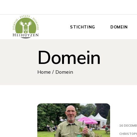
Doorgaan
naar
de
inhoud
STICHTING
DOMEIN
Domein
Home
Domein
16 DECEMB
CHRISTOP