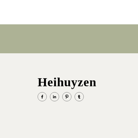
Berichten
paginering
Heihuyzen