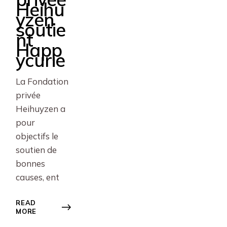
Heihu
yzen
soutie
nt
Happ
ycurie
La Fondation
privée
Heihuyzen a
pour
objectifs le
soutien de
bonnes
causes, ent
READ
MORE