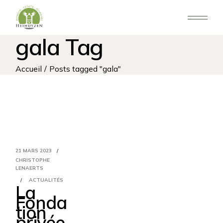
Aller
au
contenu
gala Tag
Accueil
Posts tagged "gala"
21 MARS 2023
CHRISTOPHE
LENAERTS
ACTUALITÉS
La
Fonda
tion
privée