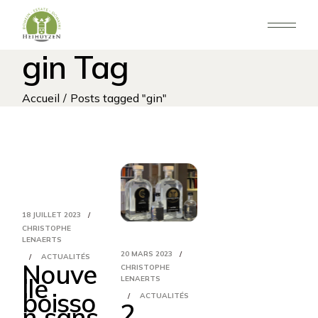
Aller
au
contenu
gin Tag
Accueil
Posts tagged "gin"
18 JUILLET 2023
CHRISTOPHE
LENAERTS
20 MARS 2023
ACTUALITÉS
Nouve
CHRISTOPHE
lle
LENAERTS
boisso
ACTUALITÉS
2
n sans