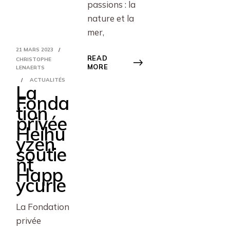
passions : la
nature et la
mer,
21 MARS 2023
READ
CHRISTOPHE
MORE
LENAERTS
ACTUALITÉS
La
Fonda
tion
privée
Heihu
yzen
soutie
nt
Happ
ycurie
La Fondation
privée