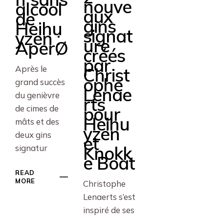
nouve
alcool
aux
de
gins
Heihu
signat
yzen :
ure
AperØ
créés
par
Après le
Christ
ophe
grand succès
Lenae
du genièvre
rts
de cimes de
pour
Heihu
mâts et des
yzen
deux gins
et
Knokk
signatur
e Boat
READ
MORE
Christophe
Lenaerts s’est
inspiré de ses