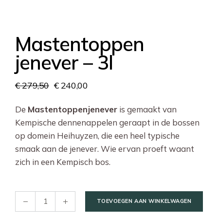
Mastentoppen
jenever – 3l
€
279,50
€
240,00
Oorspronkelijke
Huidige
prijs
prijs
was:
is:
De
Mastentoppenjenever
is gemaakt van
€ 279,50.
€ 240,00.
Kempische dennenappelen geraapt in de bossen
op domein Heihuyzen, die een heel typische
smaak aan de jenever. Wie ervan proeft waant
zich in een Kempisch bos.
Mastentoppen jenever – 3l quantity
TOEVOEGEN AAN WINKELWAGEN