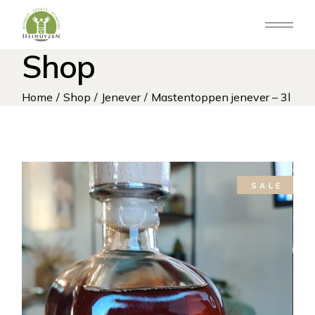
Doorgaan
naar
de
inhoud
Shop
Home
Shop
Jenever
Mastentoppen jenever – 3l
SALE